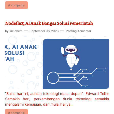
Kompetisi
Nodeflux, AI Anak Bangsa Solusi Pemerintah
by
kikichem
September 08, 2023
Posting Komentar
”Sains hari ini, adalah teknologi masa depan”- Edward Teller
Semakin hari, perkembangan dunia teknologi semakin
mengalami kemajuan, dari mulai hal ya…
Kompetisi