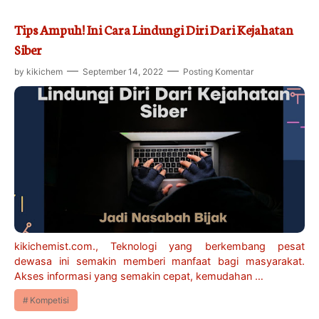
Tips Ampuh! Ini Cara Lindungi Diri Dari Kejahatan
Siber
by
kikichem
September 14, 2022
Posting Komentar
kikichemist.com., Teknologi yang berkembang pesat
dewasa ini semakin memberi manfaat bagi masyarakat.
Akses informasi yang semakin cepat, kemudahan …
Kompetisi