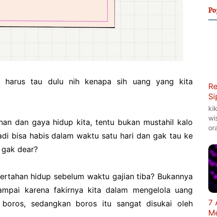
Po
a harus tau dulu nih kenapa sih uang yang kita
Re
Si
ki
wi
an dan gaya hidup kita, tentu bukan mustahil kalo
or
di bisa habis dalam waktu satu hari dan gak tau ke
 gak dear?
bertahan hidup sebelum waktu gajian tiba? Bukannya
ampai karena fakirnya kita dalam mengelola uang
7 
boros, sedangkan boros itu sangat disukai oleh
Me