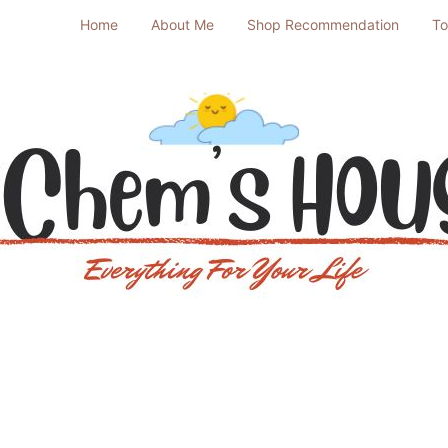
Home
About Me
Shop Recommendation
To