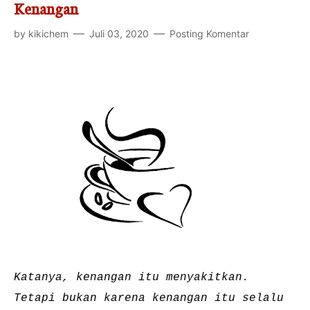
Rekomendasi
Kenangan
Motivasi
by
kikichem
Juli 03, 2020
Posting Komentar
Kecantikan
Kompetisi
Inovasi
Katanya, kenangan itu menyakitkan.
Tetapi bukan karena kenangan itu selalu