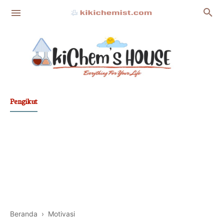
Pengikut
Fakta
Film Nasional
Pengetahuan Islam
Tips
Profil
Beranda
›
Motivasi