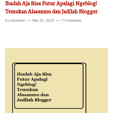
Rekomendasi
Ibadah Aja Bisa Futur Apalagi Ngeblog!
Temukan Alasanmu dan Jadilah Blogger
Motivasi
by
kikichem
Mei 25, 2022
11 komentar
Kecantikan
Kompetisi
Inovasi