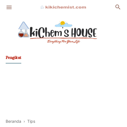
Pengikut
Fakta
Film Nasional
Pengetahuan Islam
Tips
Profil
Beranda
›
Tips