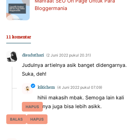
Manfaat SEO On Page Untuk Para
Bloggermania
11 komentar
disuduthari
2 Juni 2022 pukul 20.31
Judulnya artielnya asik banget didengarnya.
Suka, deh!
kikichem
4 Juni 2022 pukul 07.09
hihii makasih mbak. Semoga lain kali
isinya juga bisa lebih asikk.
HAPUS
BALAS
HAPUS